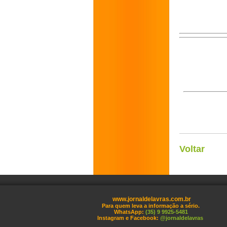
Voltar
www.jornaldelavras.com.br
Para quem leva a informação a sério.
WhatsApp:
(35) 9 9925-5481
Instagram e Facebook:
@jornaldelavras