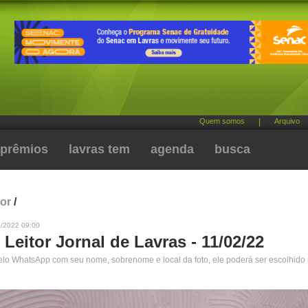
Quem somos
|
Arquivo
prêmios
lavras tem
agenda
busca
tor
/
2/2022 09:00
 Leitor Jornal de Lavras - 11/02/22
pelo WhatsApp com seu nome, sobrenome e local da foto, ele poderá ser escolhido 