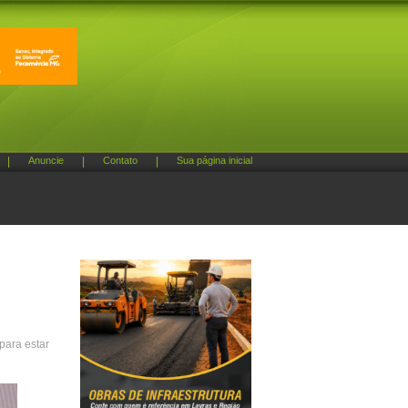
|
Anuncie
|
Contato
|
Sua página inicial
para estar