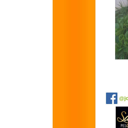
.
@jo