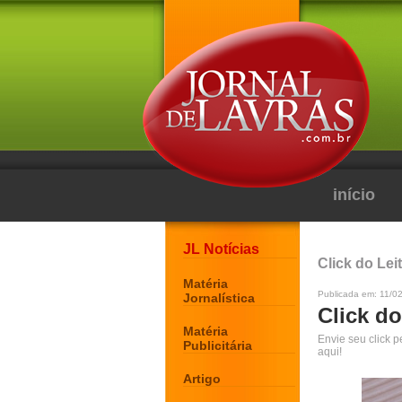
início
JL Notícias
Click do Lei
Matéria
Publicada em: 11/0
Jornalística
Click do
Matéria
Envie seu click 
Publicitária
aqui!
Artigo