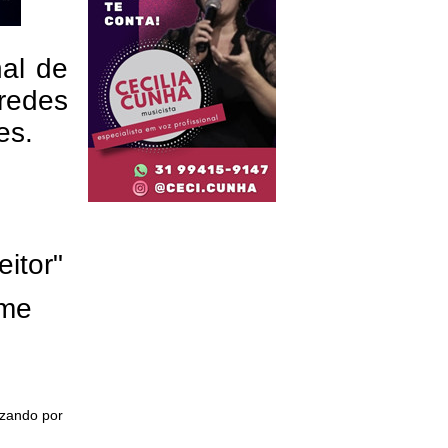
nal de
redes
res.
eitor"
ome
izando por