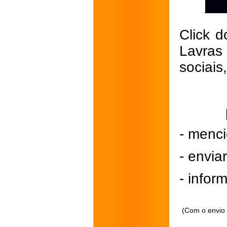
Click d
Lavras
sociais
- menci
- envi
- inform
(Com o envio 