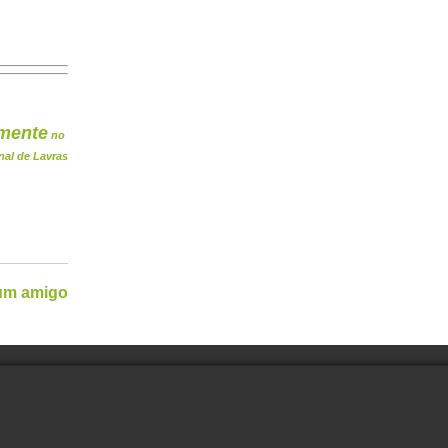
mente
no
nal de Lavras
 um amigo