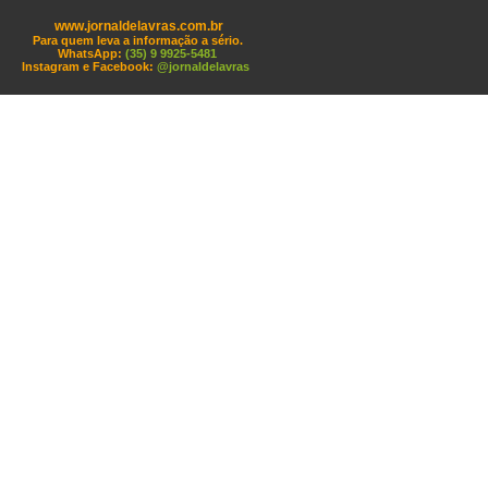
www.jornaldelavras.com.br
Para quem leva a informação a sério.
WhatsApp:
(35) 9 9925-5481
Instagram e Facebook:
@jornaldelavras