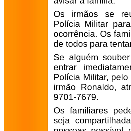
avisar a família.
Os irmãos se re
Polícia Militar par
ocorrência. Os fam
de todos para tentar
Se alguém souber
entrar imediatam
Polícia Militar, pe
irmão Ronaldo, at
9701-7679.
Os familiares pe
seja compartilha
pessoas possível 