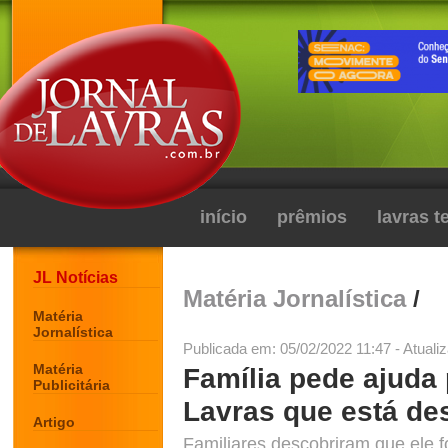
início
prêmios
lavras 
JL Notícias
Matéria Jornalística
/
Matéria
Jornalística
Publicada em: 05/02/2022 11:47 - Atuali
Matéria
Família pede ajuda
Publicitária
Lavras que está de
Artigo
Familiares descobriram que ele fo