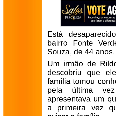
Está desaparecid
bairro Fonte Ver
Souza, de 44 anos. 
Um irmão de Rild
descobriu que el
família tomou conhe
pela última v
apresentava um qu
a primeira vez q