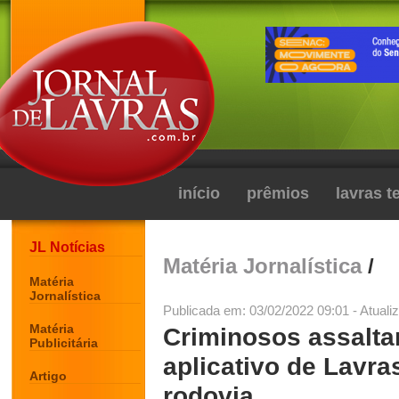
início
prêmios
lavras 
JL Notícias
Matéria Jornalística
/
Matéria
Jornalística
Publicada em: 03/02/2022 09:01 - Atuali
Matéria
Criminosos assalta
Publicitária
aplicativo de Lavr
Artigo
rodovia