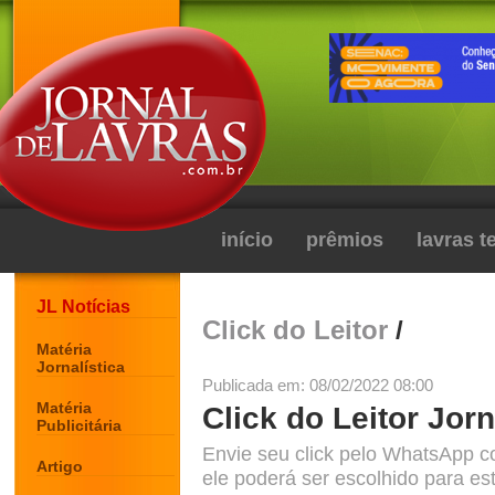
início
prêmios
lavras 
JL Notícias
Click do Leitor
/
Matéria
Jornalística
Publicada em: 08/02/2022 08:00
Matéria
Click do Leitor Jorn
Publicitária
Envie seu click pelo WhatsApp c
Artigo
ele poderá ser escolhido para est