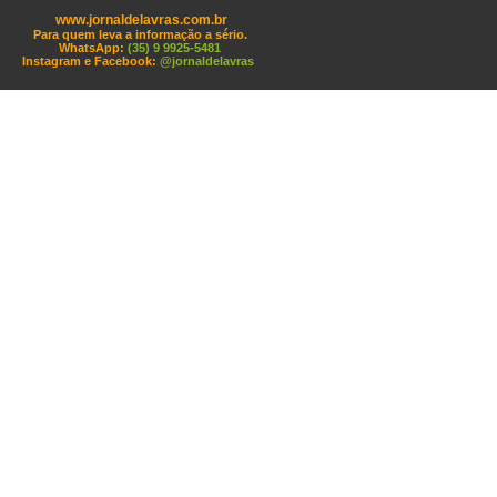
www.jornaldelavras.com.br
Para quem leva a informação a sério.
WhatsApp:
(35) 9 9925-5481
Instagram e Facebook:
@jornaldelavras