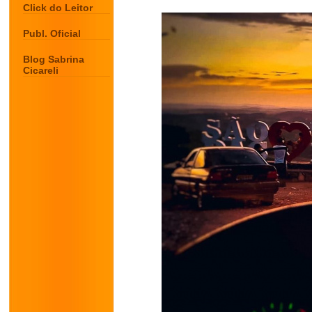
Click do Leitor
Publ. Oficial
Blog Sabrina
Cicareli