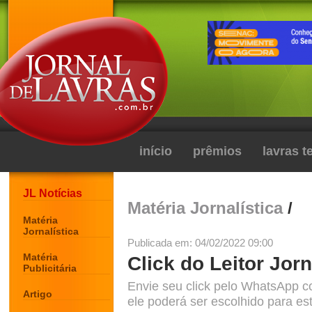
início
prêmios
lavras 
JL Notícias
Matéria Jornalística
/
Matéria
Jornalística
Publicada em: 04/02/2022 09:00
Matéria
Click do Leitor Jorn
Publicitária
Envie seu click pelo WhatsApp c
Artigo
ele poderá ser escolhido para est