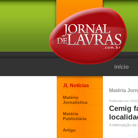
início
JL Notícias
Matéria Jorn
Matéria
Publicada em: 02/0
Jornalística
Cemig fa
Matéria
localida
Publicitária
A interrupção da
Artigo