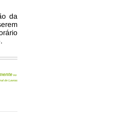
ão da
erem
rário
.
mente
no
nal de Lavras