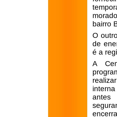
tempor
morado
bairro 
O outr
de ener
é a reg
A Cem
progra
realiz
interna
antes 
segura
encerra