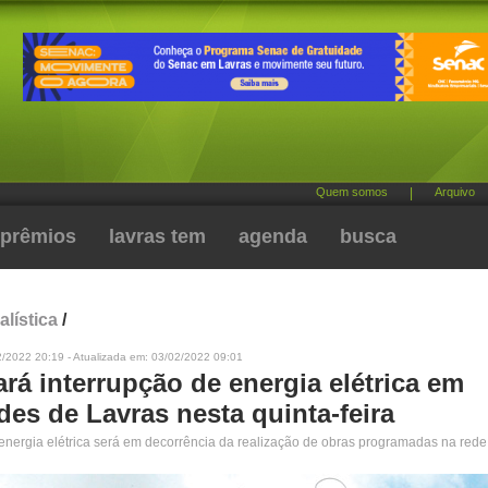
Quem somos
|
Arquivo
prêmios
lavras tem
agenda
busca
alística
/
2/2022 20:19 - Atualizada em: 03/02/2022 09:01
rá interrupção de energia elétrica em
des de Lavras nesta quinta-feira
 energia elétrica será em decorrência da realização de obras programadas na rede