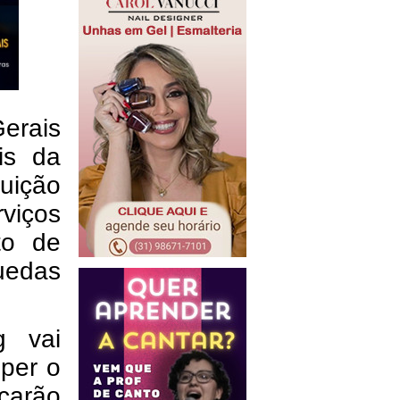
erais
is da
tuição
rviços
to de
edas
g vai
mper o
arão