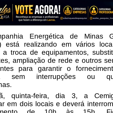
panhia Energética de Minas G
) está realizando em vários loca
, a troca de equipamentos, substi
es, ampliação de rede e outros se
antes para garantir o fornecimen
ia sem interrupções ou qu
nas.
, quinta-feira, dia 3, a Cemi
ar em dois locais e deverá interro
cimento de 10h às 15h. Fic