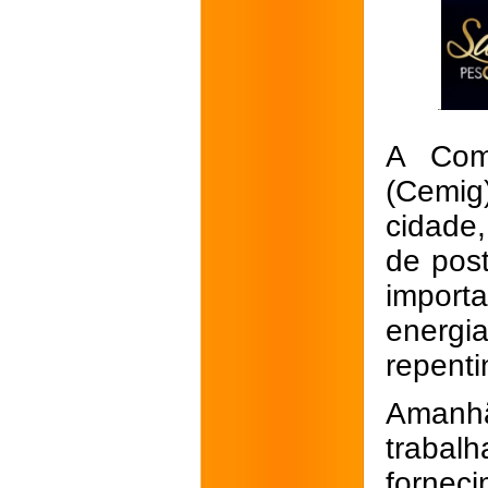
A Com
(Cemig
cidade
de post
import
energ
repenti
Amanhã
trabalh
forne