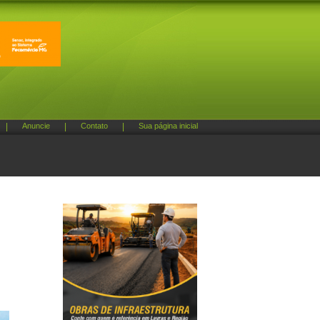
|
Anuncie
|
Contato
|
Sua página inicial