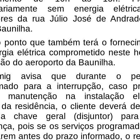
ariamente sem energia elétri
res da rua Júlio José de Andrad
Baunilha.
o ponto que também terá o forneci
gia elétrica comprometido neste h
ião do aeroporto da Baunilha.
ig avisa que durante o per
mado para a interrupção, caso pr
ar manutenção na instalação elé
 da residência, o cliente deverá de
a chave geral (disjuntor) par
nça, pois se os serviços programa
rem antes do prazo informado, o r