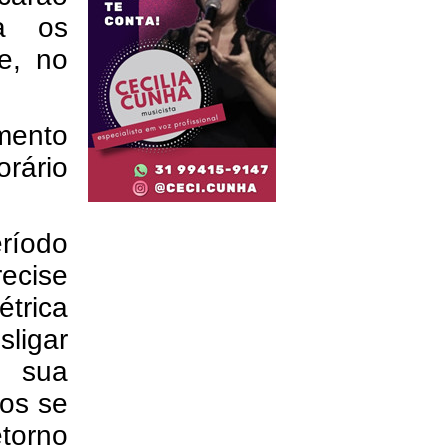
ca os
e, no
mento
orário
íodo
ecise
trica
sligar
a sua
dos se
etorno