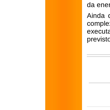
da ener
Ainda 
compl
execut
previst