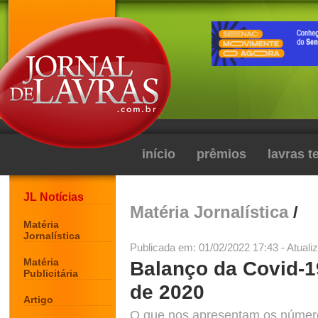
início
prêmios
lavras 
JL Notícias
Matéria Jornalística
/
Matéria
Jornalística
Publicada em: 01/02/2022 17:43 - Atuali
Matéria
Balanço da Covid-
Publicitária
de 2020
Artigo
O que nos apresentam os númer