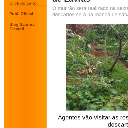
Click do Leitor
O mutirão será realizado na sexta
Publ. Oficial
descartes será na manhã de sába
Blog Sabrina
Cicareli
Agentes vão visitar as re
descart