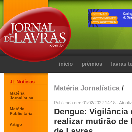
início
prêmios
lavras 
JL Notícias
Matéria Jornalística
/
Matéria
Jornalística
Publicada em: 01/02/2022 14:18 - Atuali
Matéria
Dengue: Vigilância 
Publicitária
realizar mutirão de
Artigo
de Lavras