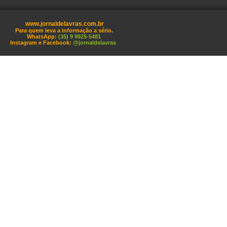
www.jornaldelavras.com.br
Para quem leva a informação a sério.
WhatsApp:
(35) 9 9925-5481
Instagram e Facebook:
@jornaldelavras