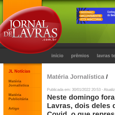
início
prêmios
lavras 
JL Notícias
Matéria Jornalística
/
Matéria
Jornalística
Publicada em: 30/01/2022 20:53 - Atuali
Matéria
Neste domingo fora
Publicitária
Lavras, dois deles 
Artigo
Covid, o que repre