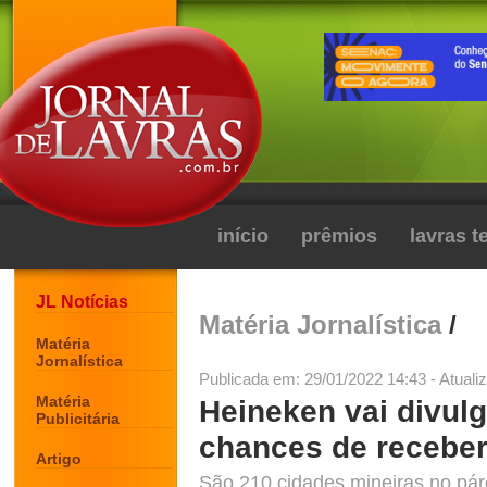
início
prêmios
lavras 
JL Notícias
Matéria Jornalística
/
Matéria
Jornalística
Publicada em: 29/01/2022 14:43 - Atuali
Matéria
Heineken vai divulg
Publicitária
chances de receber
Artigo
São 210 cidades mineiras no páre