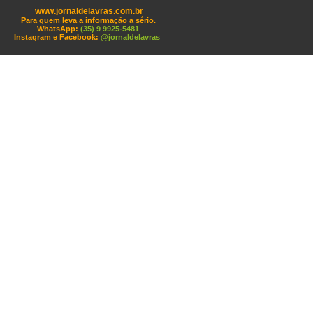
www.jornaldelavras.com.br
Para quem leva a informação a sério.
WhatsApp:
(35) 9 9925-5481
Instagram e Facebook:
@jornaldelavras