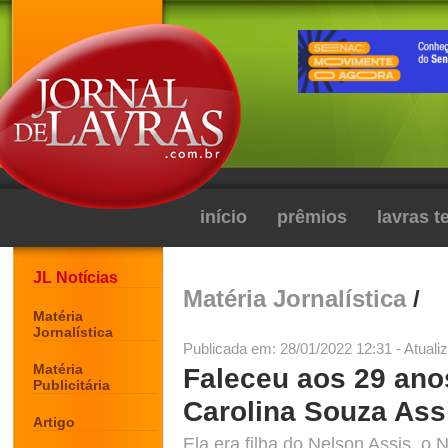
início
prêmios
lavras 
JL Notícias
Matéria Jornalística
/
Matéria
Jornalística
Publicada em: 28/01/2022 12:31 - Atuali
Matéria
Faleceu aos 29 anos
Publicitária
Carolina Souza Ass
Artigo
Ela era filha do Nelson Assis, o