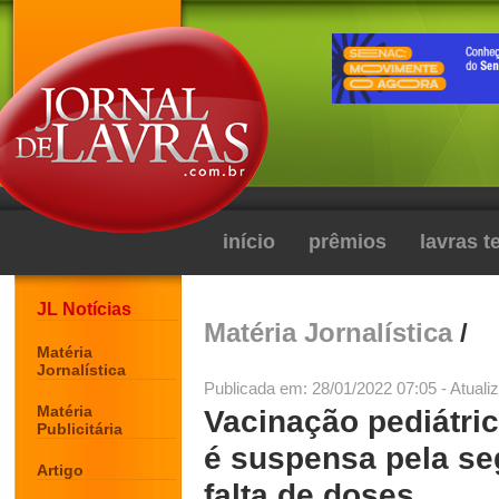
início
prêmios
lavras 
JL Notícias
Matéria Jornalística
/
Matéria
Jornalística
Publicada em: 28/01/2022 07:05 - Atuali
Matéria
Vacinação pediátri
Publicitária
é suspensa pela s
Artigo
falta de doses