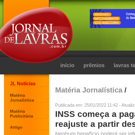
início
prêmios
lavras 
JL Notícias
Matéria Jornalística
/
Matéria
Jornalística
Publicada em: 25/01/2022 11:42 - Atuali
Matéria
INSS começa a pag
Publicitária
reajuste a partir des
Artigo
Nenhum benefício poderá ser infe