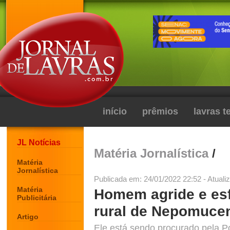
início
prêmios
lavras 
JL Notícias
Matéria Jornalística
/
Matéria
Jornalística
Publicada em: 24/01/2022 22:52 - Atuali
Matéria
Homem agride e esf
Publicitária
rural de Nepomucen
Artigo
Ele está sendo procurado pela P