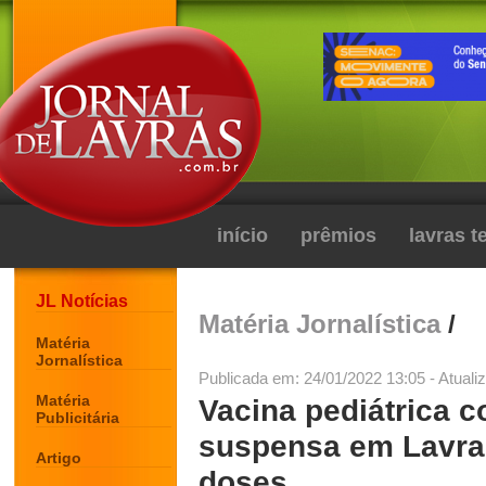
início
prêmios
lavras 
JL Notícias
Matéria Jornalística
/
Matéria
Jornalística
Publicada em: 24/01/2022 13:05 - Atuali
Matéria
Vacina pediátrica c
Publicitária
suspensa em Lavra
Artigo
doses