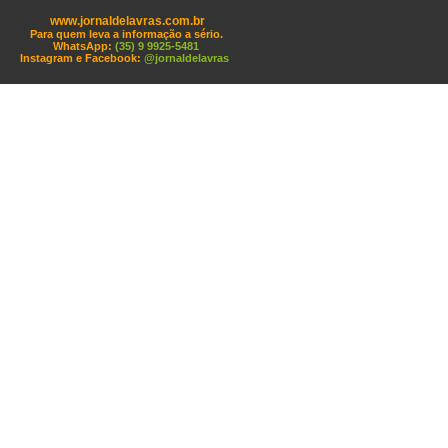
www.jornaldelavras.com.br
Para quem leva a informação a sério.
WhatsApp:
(35) 9 9925-5481
Instagram e Facebook:
@jornaldelavras