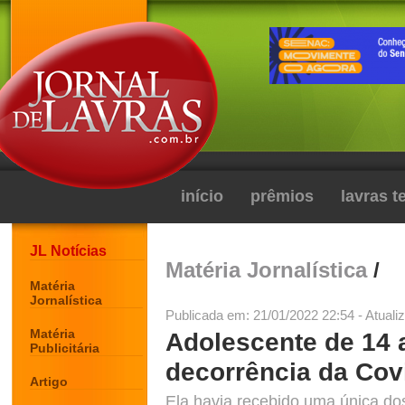
início
prêmios
lavras 
JL Notícias
Matéria Jornalística
/
Matéria
Jornalística
Publicada em: 21/01/2022 22:54 - Atuali
Matéria
Adolescente de 14
Publicitária
decorrência da Cov
Artigo
Ela havia recebido uma única do