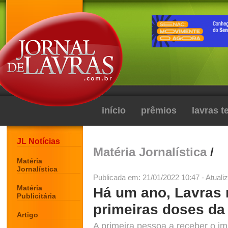
início
prêmios
lavras 
JL Notícias
Matéria Jornalística
/
Matéria
Jornalística
Publicada em: 21/01/2022 10:47 - Atuali
Matéria
Há um ano, Lavras 
Publicitária
primeiras doses da
Artigo
A primeira pessoa a receber o i