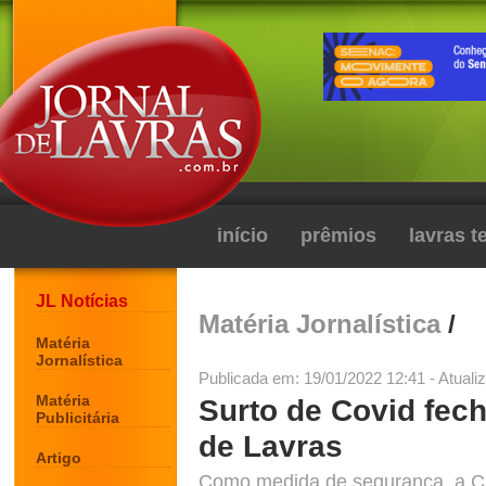
início
prêmios
lavras 
JL Notícias
Matéria Jornalística
/
Matéria
Jornalística
Publicada em: 19/01/2022 12:41 - Atuali
Matéria
Surto de Covid fec
Publicitária
de Lavras
Artigo
Como medida de segurança, a Câ