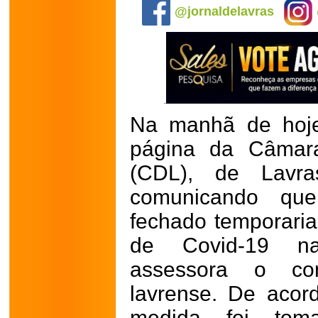
@jornaldelavras
Na manhã de hoje,
página da Câmara
(CDL), de Lavra
comunicando que
fechado temporari
de Covid-19 naq
assessora o co
lavrense.
De acor
medida foi tom