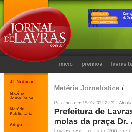
início
prêmios
lavras 
JL Notícias
Matéria Jornalística
/
Matéria
Jornalística
Publicada em: 18/01/2022 22:32 - Atuali
Matéria
Prefeitura de Lavras
Publicitária
molas da praça Dr. 
Artigo
Lavras possui mais de 200 queb