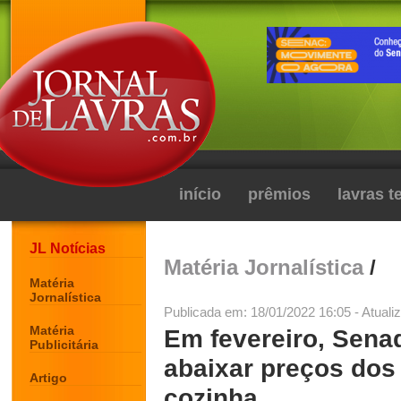
início
prêmios
lavras 
JL Notícias
Matéria Jornalística
/
Matéria
Jornalística
Publicada em: 18/01/2022 16:05 - Atuali
Matéria
Em fevereiro, Senad
Publicitária
abaixar preços dos
Artigo
cozinha