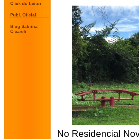
Click do Leitor
Publ. Oficial
Blog Sabrina
Cicareli
No Residencial No