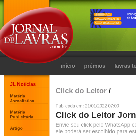
início
prêmios
lavras 
JL Notícias
Click do Leitor
/
Matéria
Jornalística
Publicada em: 21/01/2022 07:00
Matéria
Click do Leitor Jorn
Publicitária
Envie seu click pelo WhatsApp c
Artigo
ele poderá ser escolhido para est