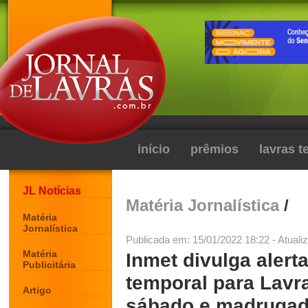
início
prêmios
lavras 
JL Notícias
Matéria Jornalística
/
Matéria
Jornalística
Publicada em: 15/01/2022 18:22 - Atuali
Matéria
Inmet divulga alert
Publicitária
temporal para Lavra
Artigo
sábado e madrugad