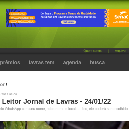
Quem somos
|
Arquivo
prêmios
lavras tem
agenda
busca
tor
/
1/2022 08:00
 Leitor Jornal de Lavras - 24/01/22
pelo WhatsApp com seu nome, sobrenome e local da foto, ele poderá ser escolhido 