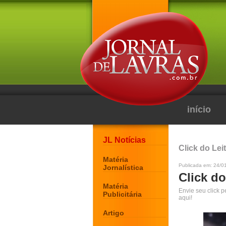
início
JL Notícias
Click do Lei
Matéria
Publicada em: 24/0
Jornalística
Click do
Matéria
Envie seu click 
Publicitária
aqui!
Artigo