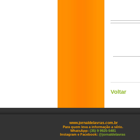
Voltar
www.jornaldelavras.com.br
Para quem leva a informação a sério.
WhatsApp:
(35) 9 9925-5481
Instagram e Facebook:
@jornaldelavras