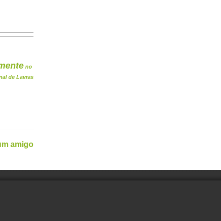
mente
no
nal de Lavras
 um amigo