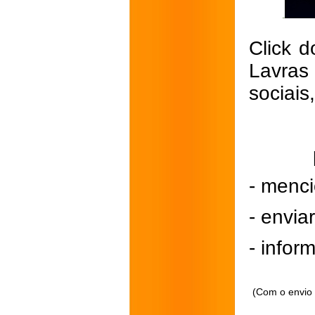
Click d
Lavras
sociais
- menci
- envi
- inform
(Com o envio 