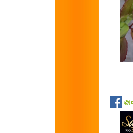
.
@jo