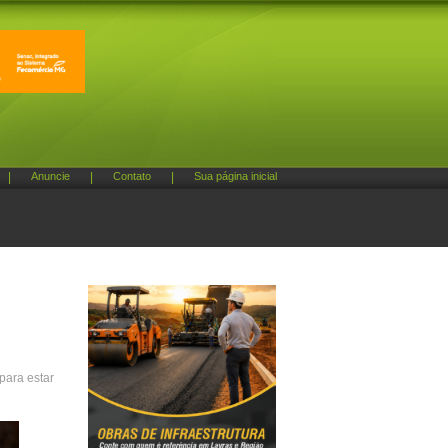
|
Anuncie
|
Contato
|
Sua página inicial
para estar