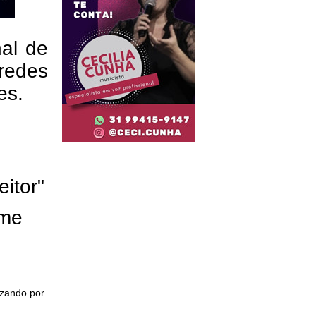
nal de
redes
res.
eitor"
ome
izando por