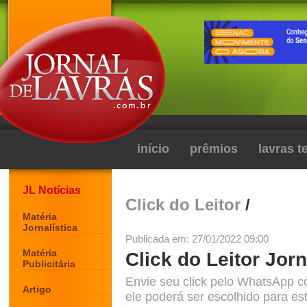
início
prêmios
lavras 
JL Notícias
Click do Leitor
/
Matéria
Jornalística
Publicada em: 27/01/2022 09:00
Matéria
Click do Leitor Jorn
Publicitária
Envie seu click pelo WhatsApp c
Artigo
ele poderá ser escolhido para est