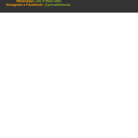
WhatsApp:
(35) 9 9925-5481
Instagram e Facebook:
@jornaldelavras