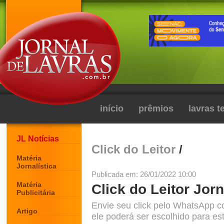
início
prêmios
lavras 
JL Notícias
Click do Leitor
/
Matéria
Jornalística
Publicada em: 26/01/2022 10:00
Matéria
Click do Leitor Jorn
Publicitária
Envie seu click pelo WhatsApp c
Artigo
ele poderá ser escolhido para est