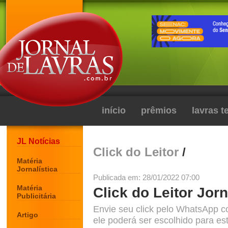
início
prêmios
lavras 
JL Notícias
Click do Leitor
/
Matéria
Jornalística
Publicada em: 28/01/2022 07:00
Matéria
Click do Leitor Jorn
Publicitária
Envie seu click pelo WhatsApp c
Artigo
ele poderá ser escolhido para est