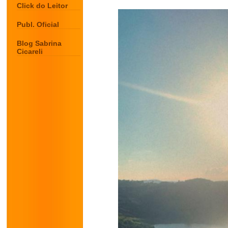
Click do Leitor
Publ. Oficial
Blog Sabrina
Cicareli