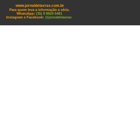
www.jornaldelavras.com.br
Para quem leva a informação a sério.
WhatsApp:
(35) 9 9925-5481
Instagram e Facebook:
@jornaldelavras