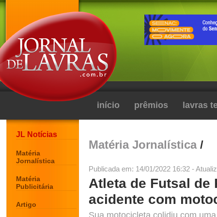
início
prêmios
lavras 
JL Notícias
Matéria Jornalística
/
Matéria
Jornalística
Publicada em: 14/01/2022 16:32 - Atuali
Matéria
Atleta de Futsal d
Publicitária
acidente com motoc
Artigo
Sua motocicleta colidiu com uma