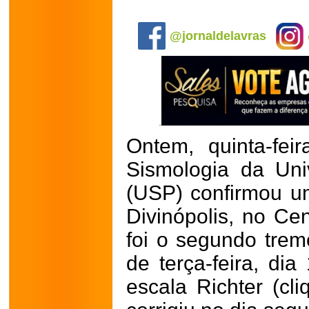
.
@jornaldelavras
Ontem, quinta-fei
Sismologia da Un
(USP) confirmou u
Divinópolis, no Ce
foi o segundo tremo
de terça-feira, di
escala Richter (cl