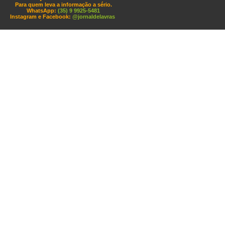
Para quem leva a informação a sério.
WhatsApp:
(35) 9 9925-5481
Instagram e Facebook:
@jornaldelavras