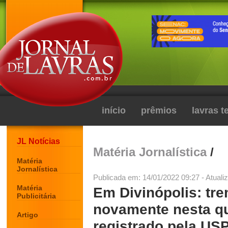
início
prêmios
lavras 
JL Notícias
Matéria Jornalística
/
Matéria
Jornalística
Publicada em: 14/01/2022 09:27 - Atuali
Matéria
Em Divinópolis: tre
Publicitária
novamente nesta qui
Artigo
registrado pela US