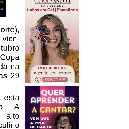
orte),
 vice-
tubro
 Copa
da na
ias 29
 esta
io. A
 alto
ulino