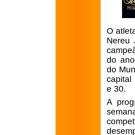
O atle
Nereu J
campeã
do ano
do Mun
capital
e 30.
A prog
seman
compe
desemp