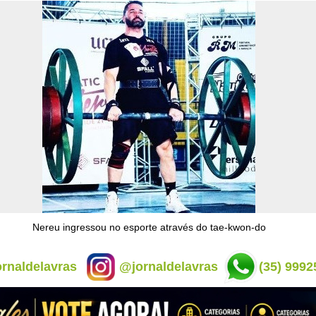
Nereu ingressou no esporte através do tae-kwon-do
rnaldelavras
@jornaldelavras
(35) 9992