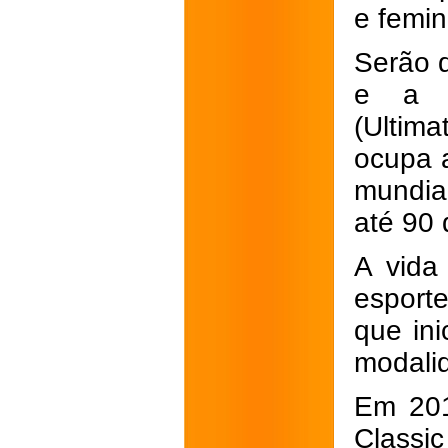
e femin
Serão d
e a c
(Ultim
ocupa 
mundial
até 90 
A vida
esporte
que ini
modali
Em 201
Classi