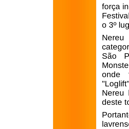
força i
Festiva
o 3º lu
Nereu 
catego
São P
Monste
onde f
"Loglif
Nereu 
deste t
Portan
lavren