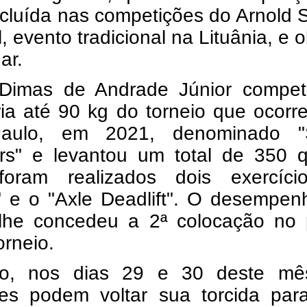
ncluída nas competições do Arnold 
l, evento tradicional na Lituânia, e 
gar.
Dimas de Andrade Júnior compet
ria até 90 kg do torneio que ocor
aulo, em 2021, denominado "S
rs" e levantou um total de 350 qu
oram realizados dois exercíci
t" e o "Axle Deadlift". O desempe
lhe concedeu a 2ª colocação no 
orneio.
to, nos dias 29 e 30 deste mê
ses podem voltar sua torcida par