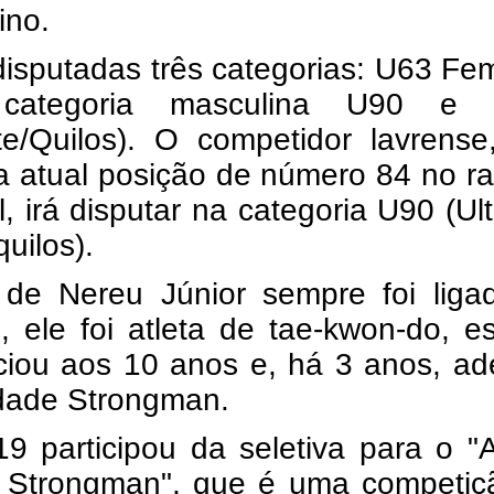
ino.
isputadas três categorias: U63 Fe
ategoria masculina U90 e 
ate/Quilos). O competidor lavrens
a atual posição de número 84 no r
, irá disputar na categoria U90 (Ul
quilos).
 de Nereu Júnior sempre foi liga
, ele foi atleta de tae-kwon-do, e
ciou aos 10 anos e, há 3 anos, ad
dade Strongman.
9 participou da seletiva para o "
c Strongman", que é uma competiç