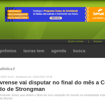
Quem somos
|
Arquivo
prêmios
lavras tem
agenda
busca
alística
/
1/2022 14:22 - Atualizada em: 12/01/2022 19:28
avrense vai disputar no final do mês a 
do de Strongman
ndrade Júnior, que detém o título de vice-campeão do mundo na modalidade esta
 do Mundo