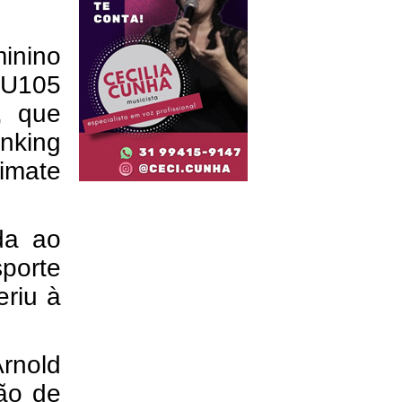
minino
U105
e, que
anking
timate
da ao
sporte
eriu à
Arnold
ão de