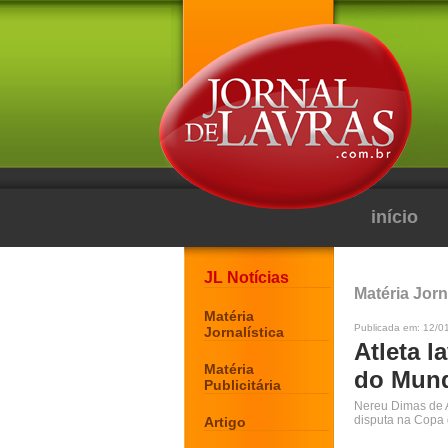
início
JL Notícias
Matéria Jorn
Matéria
Publicada em: 12/0
Jornalística
Atleta l
Matéria
do Mun
Publicitária
Nereu Dimas de A
disputa na Copa
Artigo