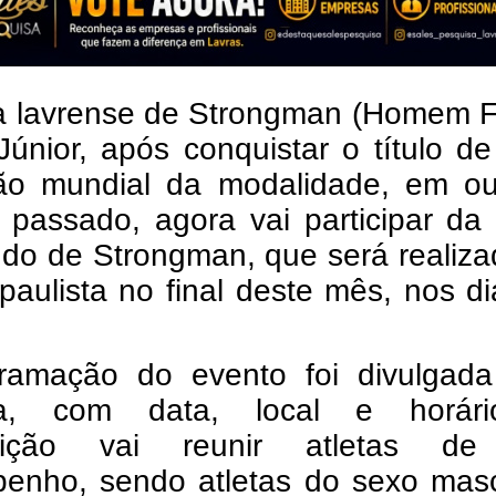
ta lavrense de Strongman (Homem F
únior, após conquistar o título de
o mundial da modalidade, em ou
 passado, agora vai participar da
do de Strongman, que será realiza
 paulista no final deste mês, nos d
ramação do evento foi divulgada
a, com data, local e horár
tição vai reunir atletas de
enho, sendo atletas do sexo masc