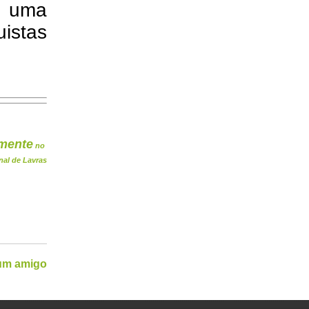
, uma
istas
mente
no
nal de Lavras
 um amigo