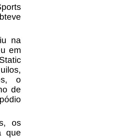
Sports
obteve
iu na
reu em
tatic
ilos,
os, o
nho de
pódio
s, os
a que