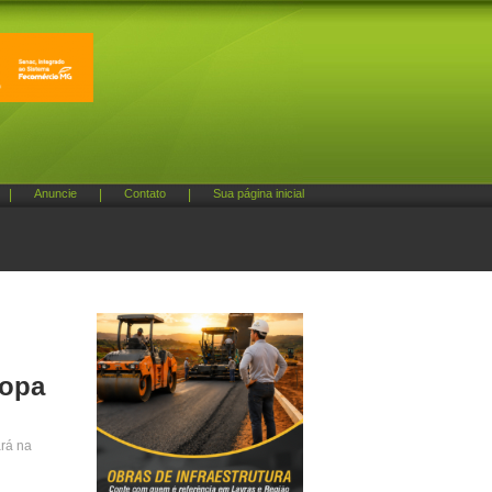
|
Anuncie
|
Contato
|
Sua página inicial
Copa
rá na