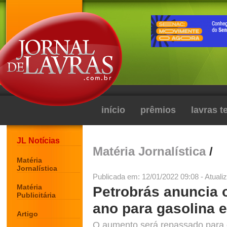
início
prêmios
lavras 
JL Notícias
Matéria Jornalística
/
Matéria
Jornalística
Publicada em: 12/01/2022 09:08 - Atuali
Matéria
Petrobrás anuncia 
Publicitária
ano para gasolina e
Artigo
O aumento será repassado para 