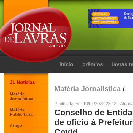
início
prêmios
lavras 
JL Notícias
Matéria Jornalística
/
Matéria
Jornalística
Publicada em: 10/01/2022 23:13 - Atuali
Matéria
Conselho de Entida
Publicitária
de ofício à Prefeit
Artigo
Covid