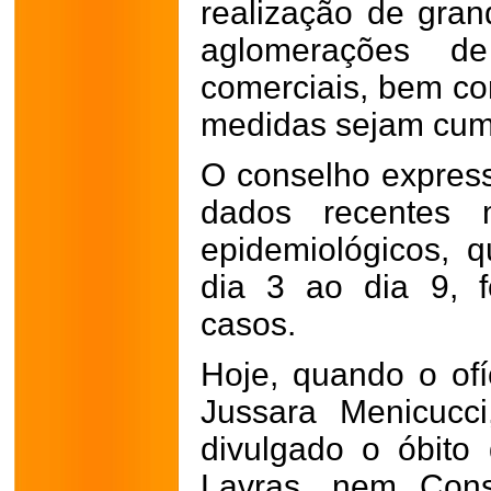
realização de grand
aglomerações d
comerciais, bem co
medidas sejam cum
O conselho expres
dados recentes m
epidemiológicos,
dia 3 ao dia 9, 
casos.
Hoje, quando o ofíc
Jussara Menicucc
divulgado o óbito
Lavras, nem Cons