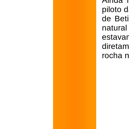
Ainda 
piloto 
de Bet
natural
estava
direta
rocha 