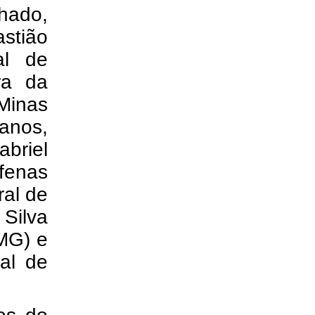
chado,
astião
al de
ra da
Minas
anos,
abriel
lfenas
ral de
Silva
(MG) e
al de