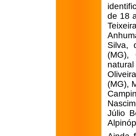
identif
de 18 a
Teixei
Anhuma
Silva,
(MG), 
natura
Oliveir
(MG), M
Campi
Nascim
Júlio 
Alpinóp