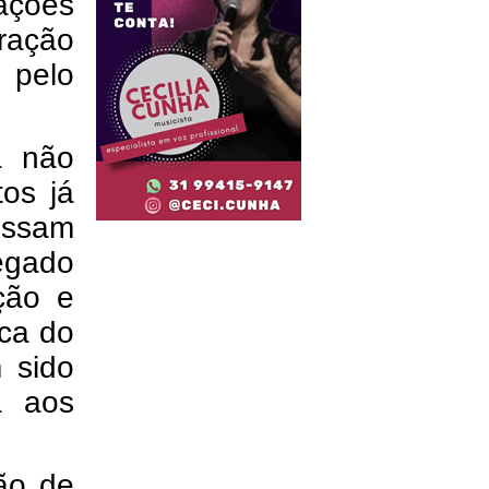
ações
ração
pelo
a não
tos já
ossam
egado
ção e
ica do
m sido
a aos
ção de