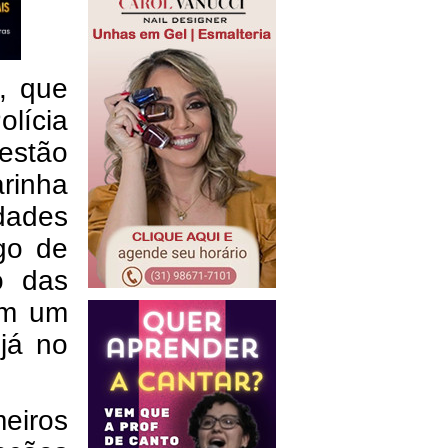
, que
lícia
estão
rinha
idades
go de
o das
em um
 já no
meiros