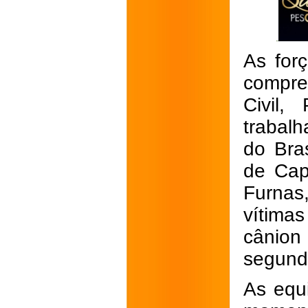
As for
compre
Civil,
trabal
do Bras
de Cap
Furnas
vítima
cânion
segund
As equ