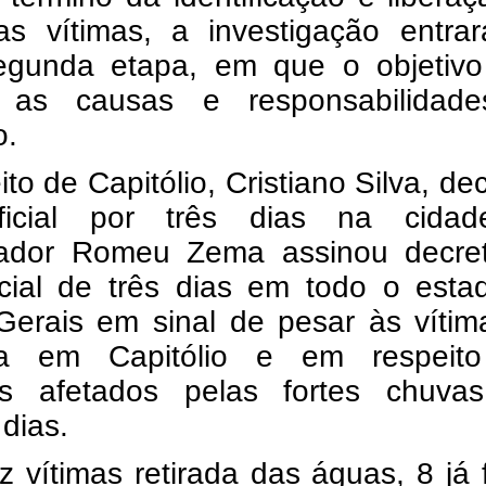
as vítimas, a investigação entra
gunda etapa, em que o objetivo
 as causas e responsabilidad
o.
ito de Capitólio, Cristiano Silva, de
ficial por três dias na cida
ador Romeu Zema assinou decre
ficial de três dias em todo o est
Gerais em sinal de pesar às vítim
ia em Capitólio e em respeit
os afetados pelas fortes chuva
 dias.
 vítimas retirada das águas, 8 já