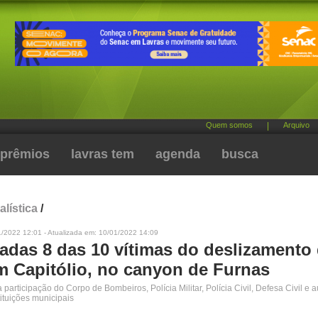
Quem somos
|
Arquivo
prêmios
lavras tem
agenda
busca
alística
/
1/2022 12:01 - Atualizada em: 10/01/2022 14:09
cadas 8 das 10 vítimas do deslizamento
m Capitólio, no canyon de Furnas
participação do Corpo de Bombeiros, Polícia Militar, Polícia Civil, Defesa Civil e a
ituições municipais