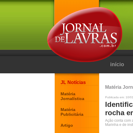
início
JL Notícias
Matéria Jorn
Matéria
Publicada em: 10/0
Jornalística
Identifi
Matéria
rocha e
Publicitária
Ação conta com a 
Marinha e de inst
Artigo