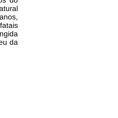
pos do
atural
anos,
fatais
ngida
eu da