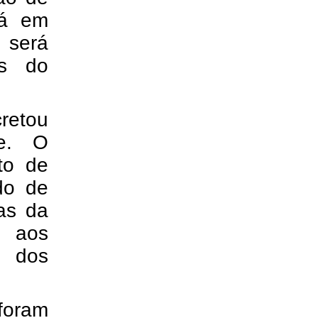
rá em
 será
es do
cretou
de. O
to de
ado de
as da
o aos
s dos
 foram