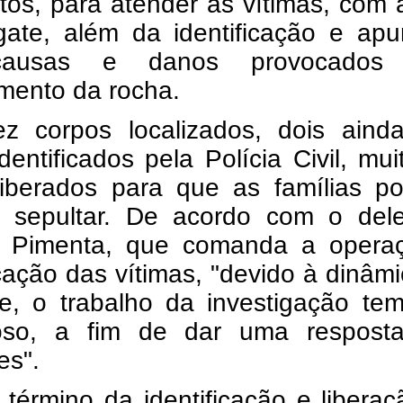
os, para atender as vítimas, com 
gate, além da identificação e apu
ausas e danos provocados 
mento da rocha.
z corpos localizados, dois aind
dentificados pela Polícia Civil, mui
liberados para que as famílias p
e sepultar. De acordo com o del
 Pimenta, que comanda a opera
icação das vítimas, "devido à dinâm
te, o trabalho da investigação te
oso, a fim de dar uma respost
es".
término da identificação e libera