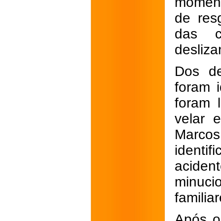
moment
de res
das c
desliza
Dos de
foram i
foram 
velar 
Marcos
identif
aciden
minuci
familiar
Após o 