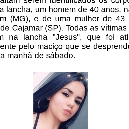
faltam serem identificados os cor
da lancha, um homem de 40 anos, n
im (MG), e de uma mulher de 43 
 de Cajamar (SP). Todas as vítimas 
m na lancha "Jesus", que foi ati
mente pelo maciço que se desprend
na manhã de sábado.