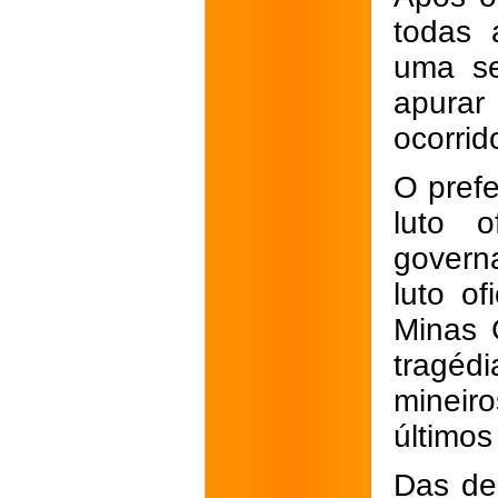
todas 
uma se
apurar
ocorrid
O prefe
luto o
govern
luto o
Minas 
tragéd
mineir
últimos
Das dez