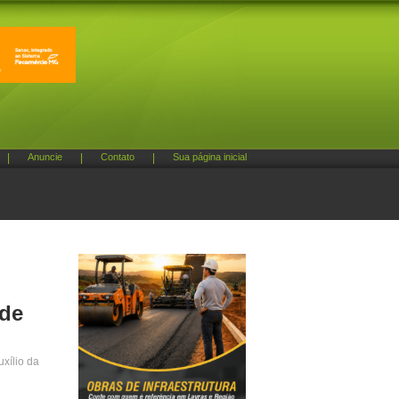
|
Anuncie
|
Contato
|
Sua página inicial
 de
uxílio da