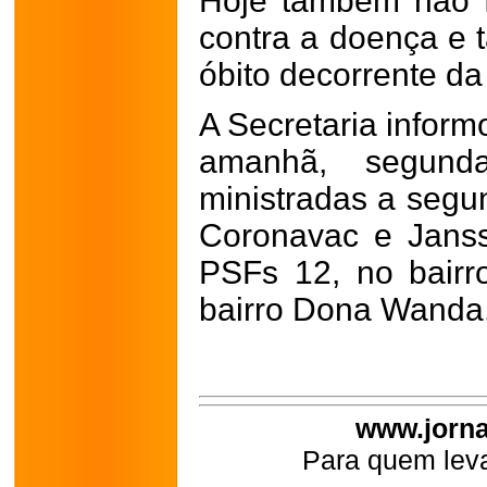
Hoje também não f
contra a doença e
óbito decorrente d
A Secretaria inform
amanhã, segunda
ministradas a segu
Coronavac e Jans
PSFs 12, no bairr
bairro Dona Wanda
www.jorna
Para quem leva