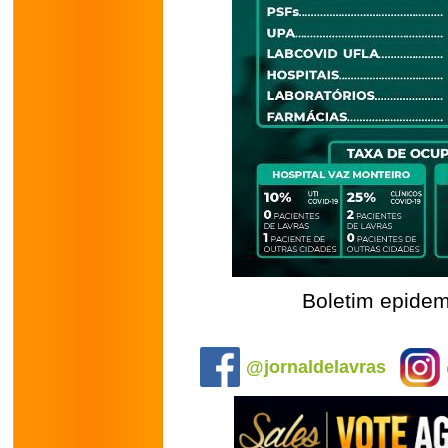
Boletim epidem
.
@jornaldelavras