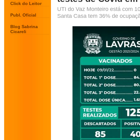
Click do Leitor
UTI do Vaz Monteiro está com 10
Publ. Oficial
Santa Casa tem 36% de ocupação 
Blog Sabrina
Cicareli