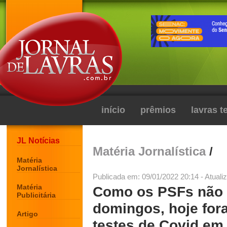
início
prêmios
lavras 
JL Notícias
Matéria Jornalística
/
Matéria
Jornalística
Publicada em: 09/01/2022 20:14 - Atuali
Matéria
Como os PSFs não 
Publicitária
domingos, hoje for
Artigo
testes de Covid em 