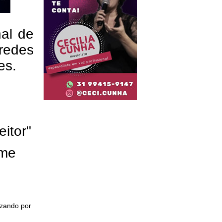
nal de
redes
res.
eitor"
ome
izando por