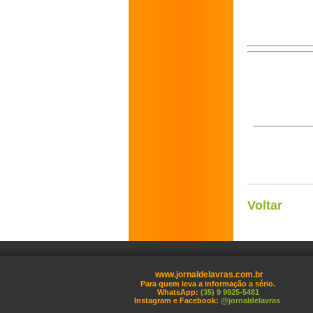
Voltar
www.jornaldelavras.com.br
Para quem leva a informação a sério.
WhatsApp:
(35) 9 9925-5481
Instagram e Facebook:
@jornaldelavras