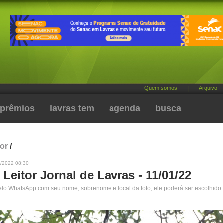
Quem somos
|
Arquivo
prêmios
lavras tem
agenda
busca
tor
/
1/2022 08:30
 Leitor Jornal de Lavras - 11/01/22
pelo WhatsApp com seu nome, sobrenome e local da foto, ele poderá ser escolhido 