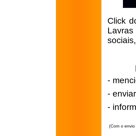
Click d
Lavras
sociais
- menci
- envi
- inform
(Com o envio 