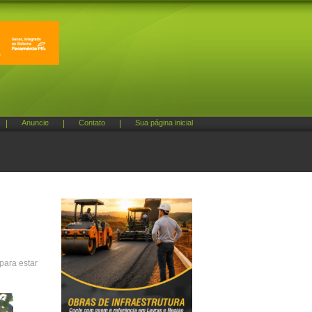
|
Anuncie
|
Contato
|
Sua página inicial
para estar