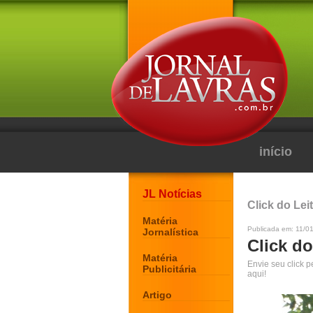
início
JL Notícias
Click do Lei
Matéria
Publicada em: 11/0
Jornalística
Click do
Matéria
Envie seu click 
Publicitária
aqui!
Artigo