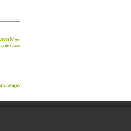
mente
no
nal de Lavras
 um amigo