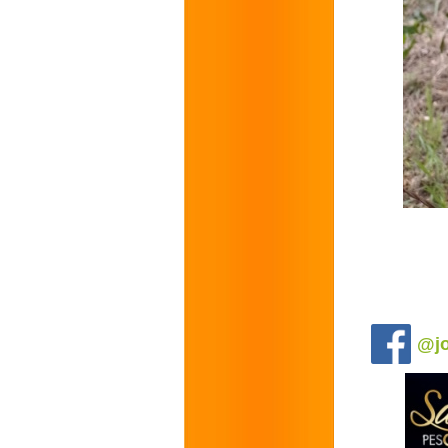
.
@jo