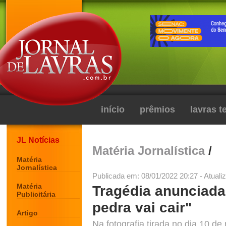
início
prêmios
lavras 
JL Notícias
Matéria Jornalística
/
Matéria
Jornalística
Publicada em: 08/01/2022 20:27 - Atuali
Matéria
Tragédia anunciada
Publicitária
pedra vai cair"
Artigo
Na fotografia tirada no dia 10 d