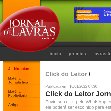
início
prêmios
lavras 
JL Notícias
Click do Leitor
/
Matéria
Jornalística
Publicada em: 10/01/2022 07:30
Matéria
Click do Leitor Jorn
Publicitária
Envie seu click pelo WhatsApp c
Artigo
ele poderá ser escolhido para est