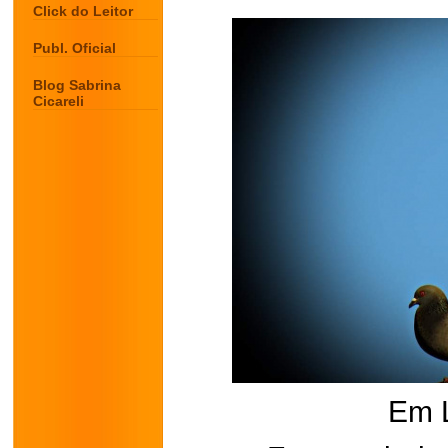
Click do Leitor
Publ. Oficial
Blog Sabrina
Cicareli
Em 