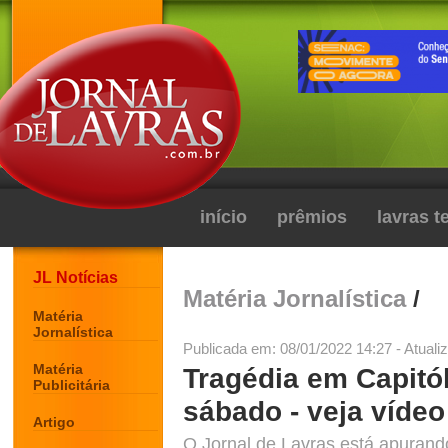
início
prêmios
lavras 
JL Notícias
Matéria Jornalística
/
Matéria
Jornalística
Publicada em: 08/01/2022 14:27 - Atuali
Matéria
Tragédia em Capitó
Publicitária
sábado - veja vídeo
Artigo
O Jornal de Lavras está apurand