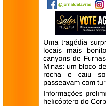
@jornaldelavras
Uma tragédia surp
locais mais boni
canyons de Furnas,
Minas: um bloco d
rocha e caiu so
passeavam com turi
Informações preli
helicóptero do Corp