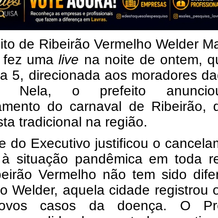
ito de Ribeirão Vermelho Welder M
a fez uma
live
na noite de ontem, qu
dia 5, direcionada aos moradores d
e. Nela, o prefeito anunci
amento do carnaval de Ribeirão, 
ta tradicional na região.
 do Executivo justificou o cancel
 à situação pandêmica em toda re
eirão Vermelho não tem sido difer
o Welder, aquela cidade registrou
novos casos da doença. O Pre