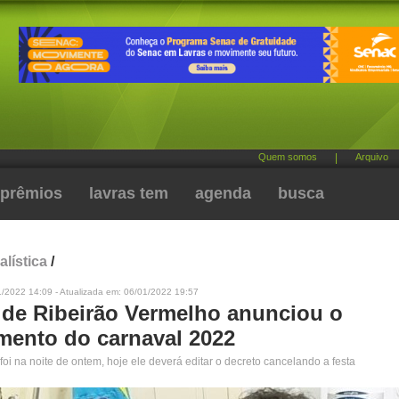
Quem somos
|
Arquivo
prêmios
lavras tem
agenda
busca
alística
/
1/2022 14:09 - Atualizada em: 06/01/2022 19:57
o de Ribeirão Vermelho anunciou o
mento do carnaval 2022
 foi na noite de ontem, hoje ele deverá editar o decreto cancelando a festa