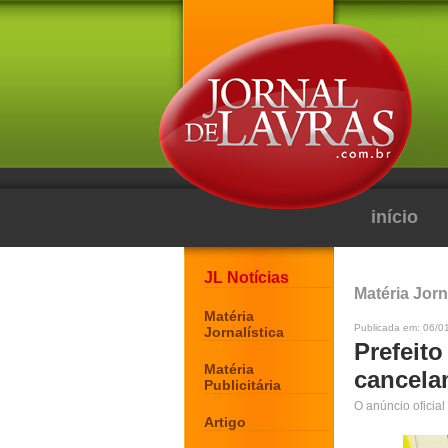
início
JL Notícias
Matéria Jorn
Matéria
Publicada em: 06/0
Jornalística
Prefeit
Matéria
cancela
Publicitária
O anúncio oficial
Artigo