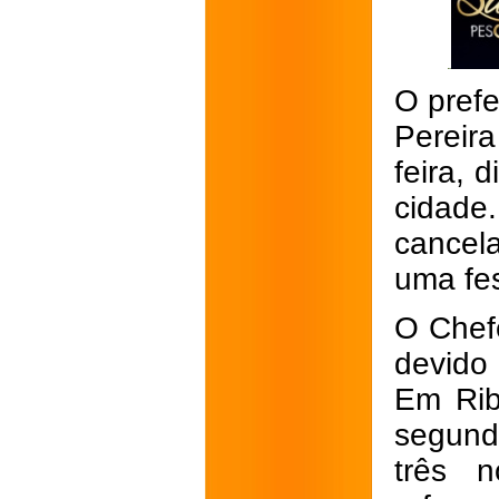
O prefe
Pereir
feira, 
cidad
cancel
uma fes
O Chefe
devido
Em Rib
segund
três 