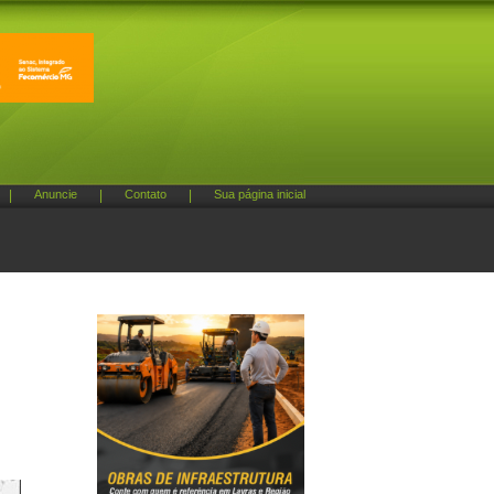
|
Anuncie
|
Contato
|
Sua página inicial