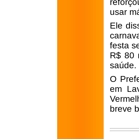
reforç
usar m
Ele di
carnava
festa s
R$ 80 m
saúde.
O Pref
em Lav
Vermel
breve b