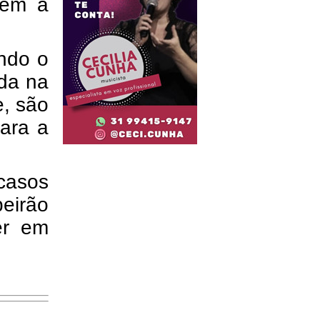
uem a
ando o
ada na
e, são
para a
 casos
eirão
er em