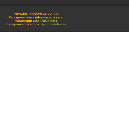
www.jornaldelavras.com.br
Para quem leva a informação a sério.
WhatsApp:
(35) 9 9925-5481
Instagram e Facebook:
@jornaldelavras