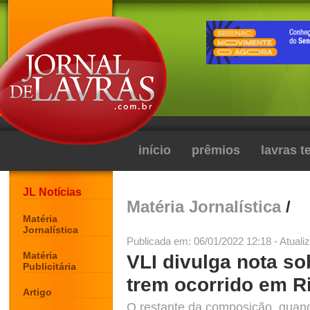
início
prêmios
lavras 
JL Notícias
Matéria Jornalística
/
Matéria
Jornalística
Publicada em: 06/01/2022 12:18 - Atuali
Matéria
VLI divulga nota so
Publicitária
trem ocorrido em R
Artigo
O restante da composição, quand