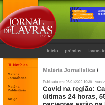
início
prêmios
lavras 
JL Notícias
Matéria Jornalística
/
Matéria
Jornalística
Publicada em: 05/01/2022 10:38 - Atuali
Matéria
Covid na região: C
Publicitária
últimas 24 horas, 5
Artigo
pacientes estão na