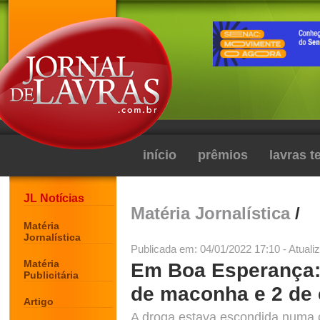
início
prêmios
lavras 
JL Notícias
Matéria Jornalística
/
Matéria
Jornalística
Publicada em: 04/01/2022 17:10 - Atuali
Matéria
Em Boa Esperança:
Publicitária
de maconha e 2 de 
Artigo
A droga estava escondida numa 