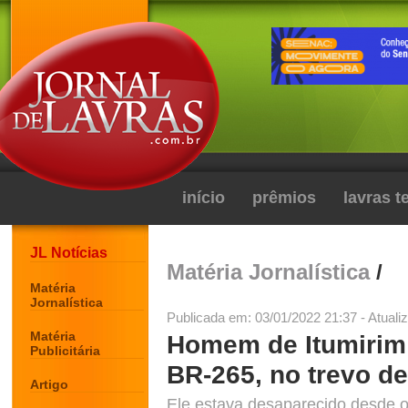
início
prêmios
lavras 
JL Notícias
Matéria Jornalística
/
Matéria
Jornalística
Publicada em: 03/01/2022 21:37 - Atuali
Matéria
Homem de Itumirim
Publicitária
BR-265, no trevo d
Artigo
Ele estava desaparecido desde o