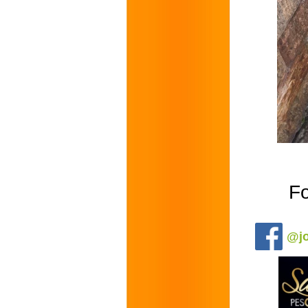
Fo
.
@jo