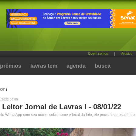
Quem somos
|
Arquivo
prêmios
lavras tem
agenda
busca
tor
/
1/2022 06:00
 Leitor Jornal de Lavras I - 08/01/22
pelo WhatsApp com seu nome, sobrenome e local da foto, ele poderá ser escolhido 