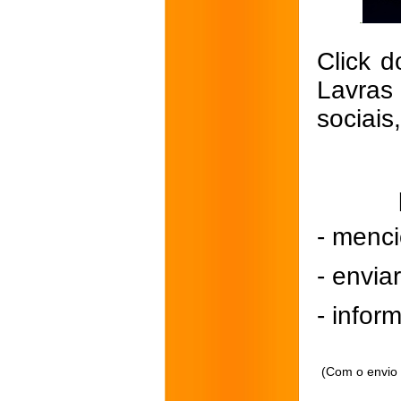
Click d
Lavras
sociais
- menci
- envi
- inform
(Com o envio 