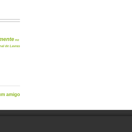
mente
no
nal de Lavras
 um amigo