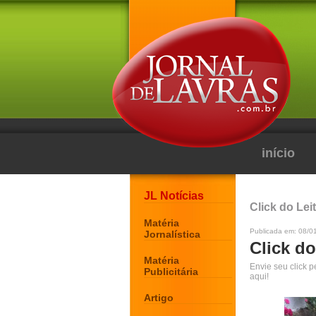
início
JL Notícias
Click do Lei
Matéria
Publicada em: 08/0
Jornalística
Click do
Matéria
Envie seu click 
Publicitária
aqui!
Artigo