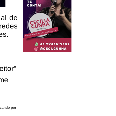
nal de
redes
res.
eitor"
ome
izando por