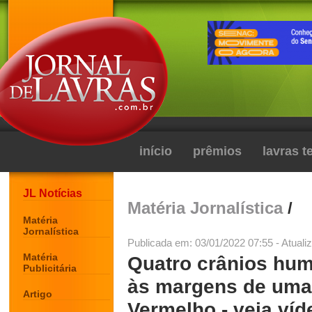
início
prêmios
lavras 
JL Notícias
Matéria Jornalística
/
Matéria
Jornalística
Publicada em: 03/01/2022 07:55 - Atuali
Matéria
Quatro crânios hu
Publicitária
às margens de uma 
Artigo
Vermelho - veja víd