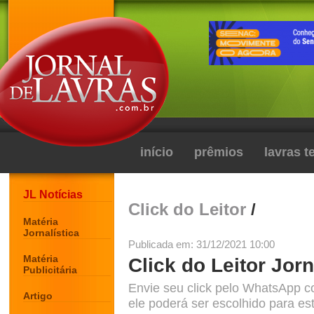
início
prêmios
lavras 
JL Notícias
Click do Leitor
/
Matéria
Jornalística
Publicada em: 31/12/2021 10:00
Matéria
Click do Leitor Jorn
Publicitária
Envie seu click pelo WhatsApp c
Artigo
ele poderá ser escolhido para est