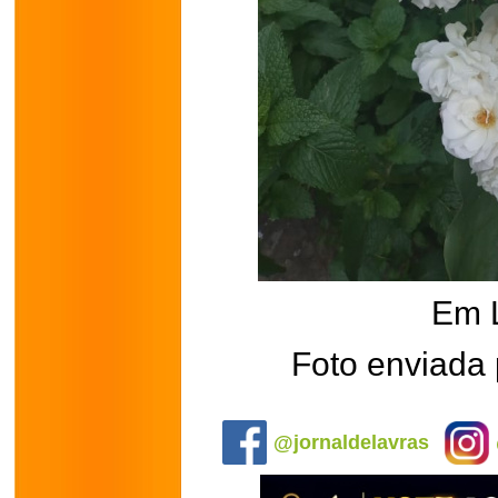
Em 
Foto enviada
.
@jornaldelavras