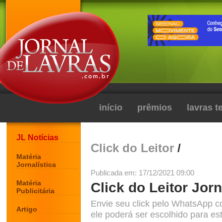
início
prêmios
lavras 
JL Notícias
Click do Leitor
/
Matéria
Jornalística
Publicada em: 17/12/2021 09:00
Matéria
Click do Leitor Jorn
Publicitária
Envie seu click pelo WhatsApp c
Artigo
ele poderá ser escolhido para est