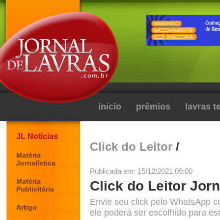
início
prêmios
lavras 
JL Notícias
Click do Leitor
/
Matéria
Jornalística
Publicada em: 15/12/2021 09:00
Matéria
Click do Leitor Jorn
Publicitária
Envie seu click pelo WhatsApp c
Artigo
ele poderá ser escolhido para est