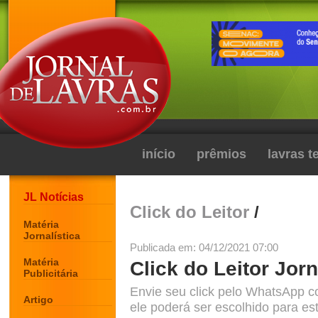
início
prêmios
lavras 
JL Notícias
Click do Leitor
/
Matéria
Jornalística
Publicada em: 04/12/2021 07:00
Matéria
Click do Leitor Jorn
Publicitária
Envie seu click pelo WhatsApp c
Artigo
ele poderá ser escolhido para est