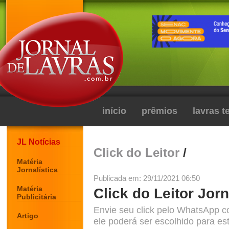
início
prêmios
lavras 
JL Notícias
Click do Leitor
/
Matéria
Jornalística
Publicada em: 29/11/2021 06:50
Matéria
Click do Leitor Jorn
Publicitária
Envie seu click pelo WhatsApp c
Artigo
ele poderá ser escolhido para est